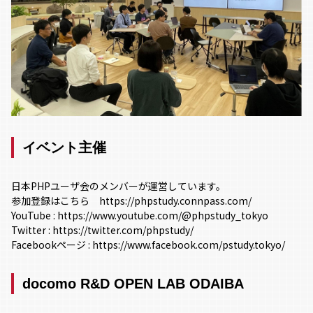
イベント主催
日本PHPユーザ会のメンバーが運営しています。
参加登録はこちら
https://phpstudy.connpass.com/
YouTube :
https://www.youtube.com/@phpstudy_tokyo
Twitter :
https://twitter.com/phpstudy/
Facebookページ :
https://www.facebook.com/pstudy.tokyo/
docomo R&D OPEN LAB ODAIBA