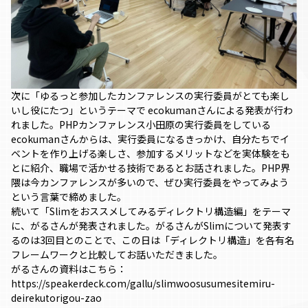
次に「ゆるっと参加したカンファレンスの実行委員がとても楽し
いし役にたつ」というテーマで ecokumanさんによる発表が行わ
れました。PHPカンファレンス小田原の実行委員をしている
ecokumanさんからは、実行委員になるきっかけ、自分たちでイ
ベントを作り上げる楽しさ、参加するメリットなどを実体験をも
とに紹介、職場で活かせる技術であるとお話されました。PHP界
隈は今カンファレンスが多いので、ぜひ実行委員をやってみよう
という言葉で締めました。
続いて「Slimをおススメしてみるディレクトリ構造編」をテーマ
に、がるさんが発表されました。がるさんがSlimについて発表す
るのは3回目とのことで、この日は「ディレクトリ構造」を各有名
フレームワークと比較してお話いただきました。
がるさんの資料はこちら：
https://speakerdeck.com/gallu/slimwoosusumesitemiru-
deirekutorigou-zao