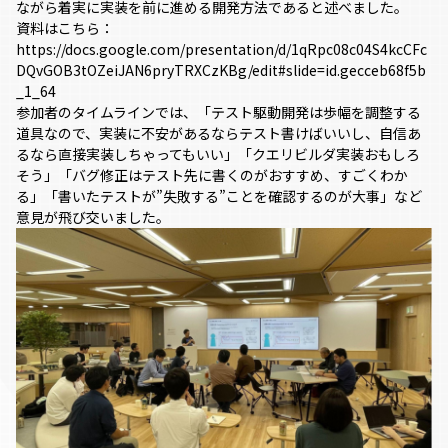
ながら着実に実装を前に進める開発方法であると述べました。
資料はこちら：
https://docs.google.com/presentation/d/1qRpc08c04S4kcCFc
DQvGOB3tOZeiJAN6pryTRXCzKBg/edit#slide=id.gecceb68f5b
_1_64
参加者のタイムラインでは、「テスト駆動開発は歩幅を調整する
道具なので、実装に不安があるならテスト書けばいいし、自信あ
るなら直接実装しちゃってもいい」「クエリビルダ実装おもしろ
そう」「バグ修正はテスト先に書くのがおすすめ、すごくわか
る」「書いたテストが”失敗する”ことを確認するのが大事」など
意見が飛び交いました。