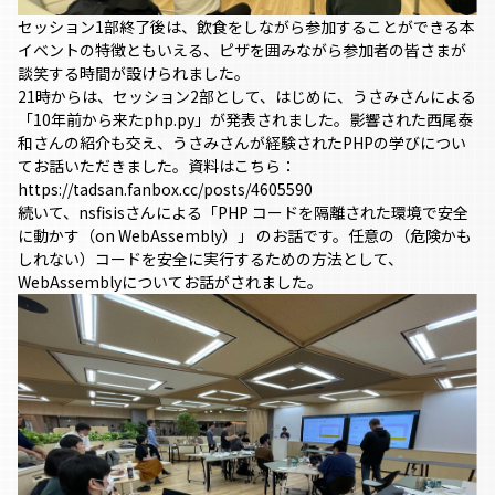
セッション1部終了後は、飲食をしながら参加することができる本
イベントの特徴ともいえる、ピザを囲みながら参加者の皆さまが
談笑する時間が設けられました。
21時からは、セッション2部として、はじめに、うさみさんによる
「10年前から来たphp.py」が発表されました。影響された西尾泰
和さんの紹介も交え、うさみさんが経験されたPHPの学びについ
てお話いただきました。資料はこちら：
https://tadsan.fanbox.cc/posts/4605590
続いて、nsfisisさんによる「PHP コードを隔離された環境で安全
に動かす（on WebAssembly）」 のお話です。任意の（危険かも
しれない）コードを安全に実行するための方法として、
WebAssemblyについてお話がされました。