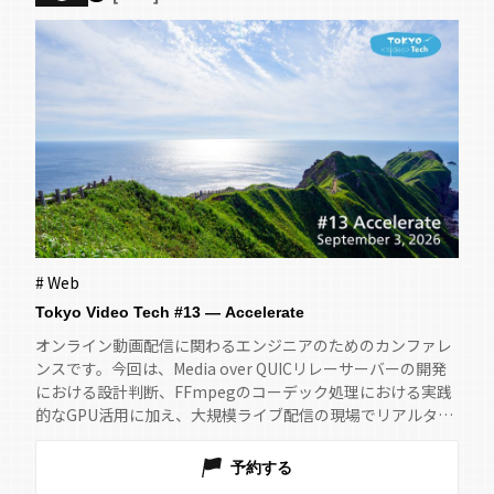
# Web
Tokyo Video Tech #13 — Accelerate
オンライン動画配信に関わるエンジニアのためのカンファレ
ンスです。今回は、Media over QUICリレーサーバーの開発
における設計判断、FFmpegのコーデック処理における実践
的なGPU活用に加え、大規模ライブ配信の現場でリアルタイ
ムデータをQoEモニタリングや海賊版配信の検知、パーソナ
ライズなどに活用する事例を取り上げます。
予約する