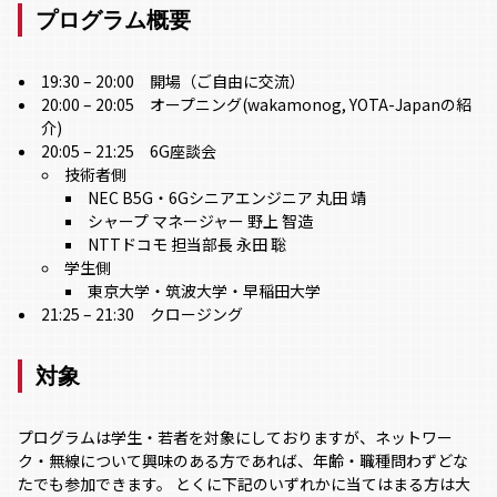
プログラム概要
19:30 – 20:00 開場（ご自由に交流）
20:00 – 20:05 オープニング(wakamonog, YOTA-Japanの紹
介)
20:05 – 21:25 6G座談会
技術者側
NEC B5G・6Gシニアエンジニア
丸田 靖
シャープ マネージャー 野上 智造
NTTドコモ 担当部長
永田 聡
学生側
東京大学・筑波大学・早稲田大学
21:25 – 21:30 クロージング
対象
プログラムは学生・若者を対象にしておりますが、ネットワー
ク・無線について興味のある方であれば、年齢・職種問わずどな
たでも参加できます。 とくに下記のいずれかに当てはまる方は大