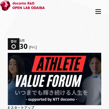
8月
受付
30
[Fri.]
# スタートアップ