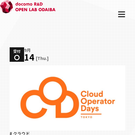
9月
受付
14
[Thu.]
# クラウド