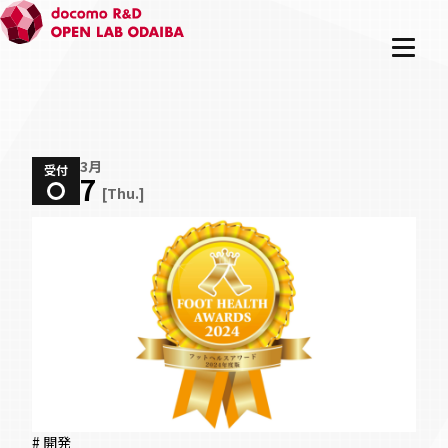
3月
受付
7
[Thu.]
# 開発