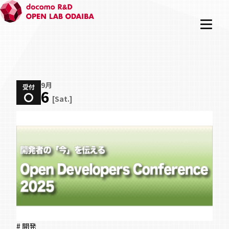
9月
受付
6
[Sat.]
# 開発